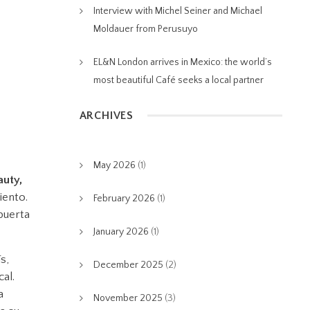
Interview with Michel Seiner and Michael
Moldauer from Perusuyo
EL&N London arrives in Mexico: the world’s
most beautiful Café seeks a local partner
ARCHIVES
May 2026
(1)
auty,
iento.
February 2026
(1)
puerta
January 2026
(1)
s,
December 2025
(2)
al.
a
November 2025
(3)