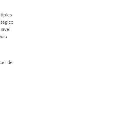
tiples
atégico
nivel
edio
cer de